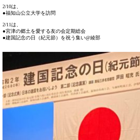
2/10は、
●福知山公立大学を訪問
2/11は、
●宮津の郷土を愛する友の会定期総会
●建国記念の日（紀元節）を祝う集い@綾部