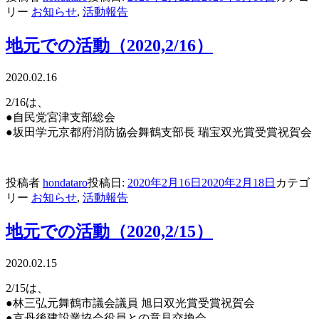
リー
お知らせ
,
活動報告
地元での活動（2020,2/16）
2020.02.16
2/16は、
●自民党宮津支部総会
●坂田学元京都府消防協会舞鶴支部長 瑞宝双光賞受賞祝賀会
投稿者
hondataro
投稿日:
2020年2月16日
2020年2月18日
カテゴ
リー
お知らせ
,
活動報告
地元での活動（2020,2/15）
2020.02.15
2/15は、
●林三弘元舞鶴市議会議員 旭日双光賞受賞祝賀会
●京丹後建設業協会役員との意見交換会