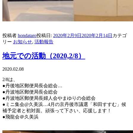
投稿者
hondataro
投稿日:
2020年2月9日
2020年2月14日
カテゴ
リー
お知らせ
,
活動報告
地元での活動（2020,2/8）
2020.02.08
2/8は、
●丹後地区郵便局長会総会
…
●丹波地区郵便局長会総会
●丹波地区郵便局長婦人会やまゆりの会総会
●ミニ集会@久美浜…4月の京丹後市議選「和田すすむ」候
補予定者と初対面。頑張って下さい、応援します！
●飛龍会＠久美浜