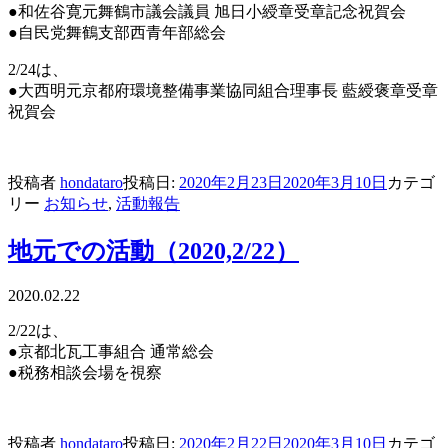
●和佐谷寛元舞鶴市議会議員 旭日小綬章受章記念祝賀会
●自民党舞鶴支部西青年部総会
2/24は、
●大西明元京都府環境整備事業協同組合理事長 藍綬褒章受章
祝賀会
投稿者
hondataro
投稿日:
2020年2月23日
2020年3月10日
カテゴ
リー
お知らせ
,
活動報告
地元での活動（2020,2/22）
2020.02.22
2/22は、
●京都北瓦工事組合 通常総会
●税務相談会場を視察
投稿者
hondataro
投稿日:
2020年2月22日
2020年3月10日
カテゴ