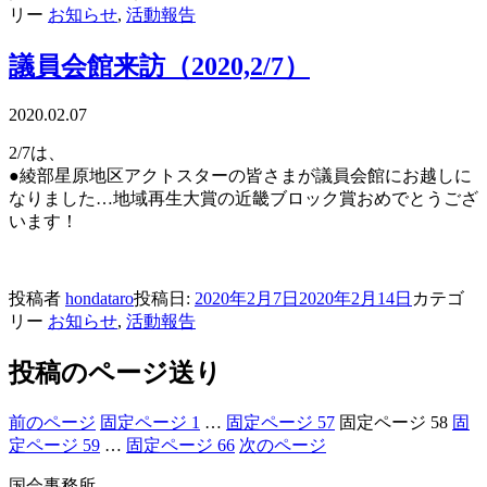
リー
お知らせ
,
活動報告
議員会館来訪（2020,2/7）
2020.02.07
2/7は、
●綾部星原地区アクトスターの皆さまが議員会館にお越しに
なりました…地域再生大賞の近畿ブロック賞おめでとうござ
います！
投稿者
hondataro
投稿日:
2020年2月7日
2020年2月14日
カテゴ
リー
お知らせ
,
活動報告
投稿のページ送り
前のページ
固定ページ
1
…
固定ページ
57
固定ページ
58
固
定ページ
59
…
固定ページ
66
次のページ
国会事務所