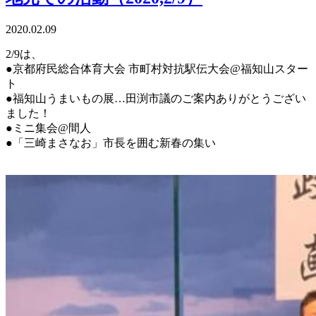
2020.02.09
2/9は、
●京都府民総合体育大会 市町村対抗駅伝大会@福知山スター
ト
●福知山うまいもの展…田渕市議のご案内ありがとうござい
ました！
●ミニ集会@間人
●「三崎まさなお」市長を囲む新春の集い