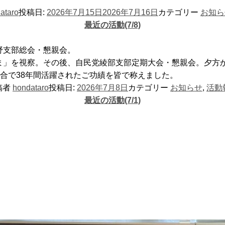
ataro
投稿日:
2026年7月15日
2026年7月16日
カテゴリー
お知ら
最近の活動(7/8)
野支部総会・懇親会。
じま」を視察。その後、自民党綾部支部定期大会・懇親会。夕方
合で38年間活躍されたご功績を皆で称えました。
稿者
hondataro
投稿日:
2026年7月8日
カテゴリー
お知らせ
,
活動
最近の活動(7/1)