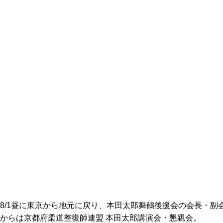
8/1昼に東京から地元に戻り、本田太郎舞鶴後援会の会長・
からは京都府柔道整復師連盟 本田太郎講演会・懇親会。