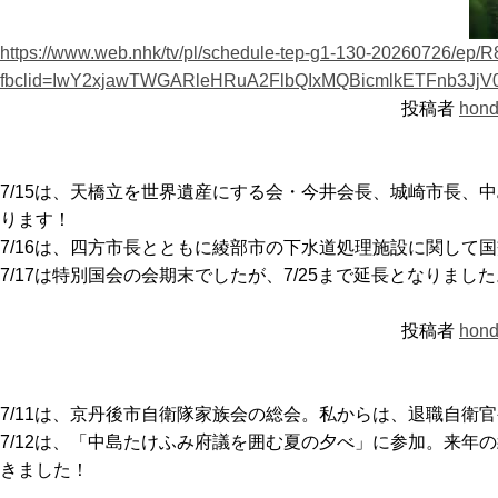
https://www.web.nhk/tv/pl/schedule-tep-g1-130-20260726/ep
fbclid=IwY2xjawTWGARleHRuA2FlbQIxMQBicmlkETFnb
投稿者
hond
7/15は、天橋立を世界遺産にする会・今井会長、城崎市長
ります！
7/16は、四方市長とともに綾部市の下水道処理施設に関し
7/17は特別国会の会期末でしたが、7/25まで延長となりました
投稿者
hond
7/11は、京丹後市自衛隊家族会の総会。私からは、退職自
7/12は、「中島たけふみ府議を囲む夏の夕べ」に参加。来
きました！