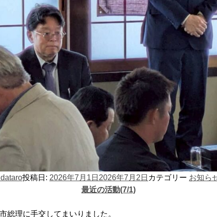
dataro
投稿日:
2026年7月1日
2026年7月2日
カテゴリー
お知ら
最近の活動(7/1)
高市総理に手交してまいりました。