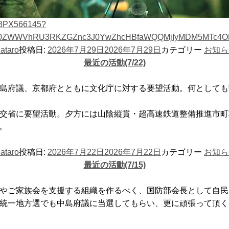
/R8PX566145?
3JjV0ZWWVhRU3RKZGZnc3J0YwZhcHBfaWQQMjIyMDM5MTc4
ataro
投稿日:
2026年7月29日
2026年7月29日
カテゴリー
お知ら
最近の活動(7/22)
、中島府議、京都府とともに文化庁に対する要望活動。何として
て国交省に要望活動。夕方には山陰縦貫・超高速鉄道整備推進市
。
ataro
投稿日:
2026年7月22日
2026年7月22日
カテゴリー
お知ら
最近の活動(7/15)
衛官やご家族会を支援する組織を作るべく、国防部会長として自
年の統一地方選でも中島府議に当選してもらい、更に頑張って頂