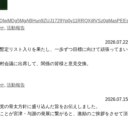
ODIwMDg5MgABHun9ZUJ1729Yp0v11RRQXj8VSz0qMasPEE
せ
,
活動報告
2026.07.22
も暫定リスト入りを果たし、一歩ずつ目標に向けて頑張ってまい
町村会議に出席して、関係の皆様と意見交換。
せ
,
活動報告
2026.07.15
民党の骨太方針に盛り込んだ旨をお伝えしました。
くことが宮津・与謝の発展に繋がると、激励のご挨拶をさせて頂