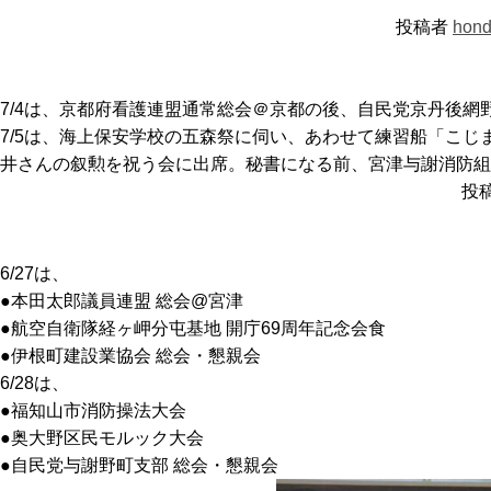
投稿者
hond
7/4は、京都府看護連盟通常総会＠京都の後、自民党京丹後網
7/5は、海上保安学校の五森祭に伺い、あわせて練習船「こ
井さんの叙勲を祝う会に出席。秘書になる前、宮津与謝消防組
投
6/27は、
●本田太郎議員連盟 総会@宮津
●航空自衛隊経ヶ岬分屯基地 開庁69周年記念会食
●伊根町建設業協会 総会・懇親会
6/28は、
●福知山市消防操法大会
●奥大野区民モルック大会
●自民党与謝野町支部 総会・懇親会