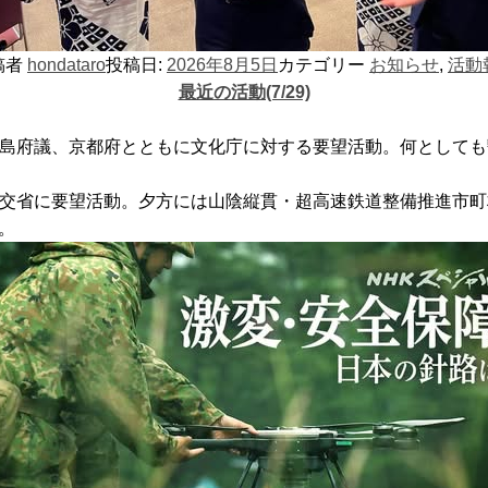
稿者
hondataro
投稿日:
2026年8月5日
カテゴリー
お知らせ
,
活動
最近の活動(7/29)
、中島府議、京都府とともに文化庁に対する要望活動。何として
て国交省に要望活動。夕方には山陰縦貫・超高速鉄道整備推進市
。