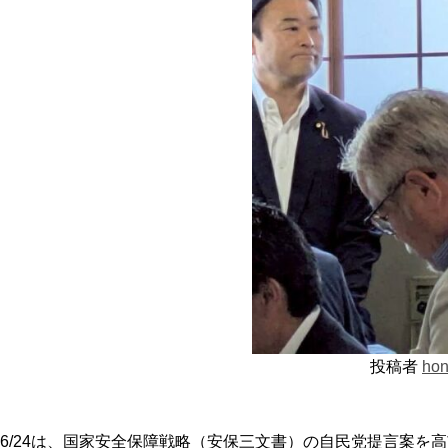
投稿者
hon
6/24は、国家安全保障戦略（安保三文書）の自民党提言案を