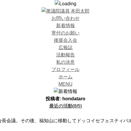
お問い合わせ
新着情報
寄付のお願い
後援会入会
広報誌
活動報告
私の決意
プロフィール
ホーム
MENU
投稿者:
hondataro
最近の活動(8/5)
副会長会議。その後、福知山に移動してドッコイセフェスティバ