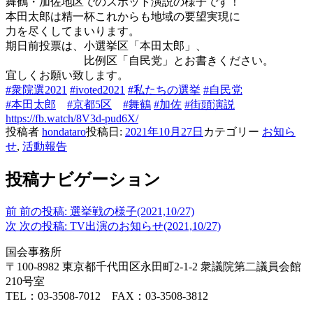
舞鶴・加佐地区でのスポット演説の様子です！
本田太郎は精一杯これからも地域の要望実現に
力を尽くしてまいります。
期日前投票は、小選挙区「本田太郎」、
比例区「自民党」とお書きください。
宜しくお願い致します。
#衆院選2021
#ivoted2021
#私たちの選挙
#自民党
#本田太郎
#京都5区
#舞鶴
#加佐
#街頭演説
https://fb.watch/8V3d-pud6X/
投稿者
hondataro
投稿日:
2021年10月27日
カテゴリー
お知ら
せ
,
活動報告
投稿ナビゲーション
前
前の投稿:
選挙戦の様子(2021,10/27)
次
次の投稿:
TV出演のお知らせ(2021,10/27)
国会事務所
〒100-8982 東京都千代田区永田町2-1-2 衆議院第二議員会館
210号室
TEL：03-3508-7012 FAX：03-3508-3812