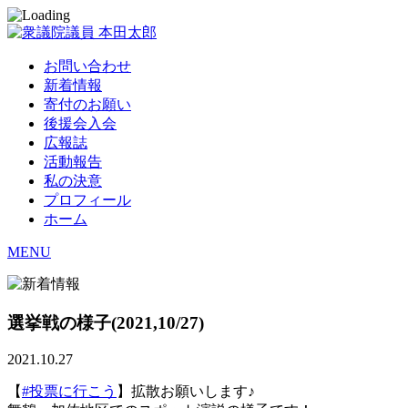
お問い合わせ
新着情報
寄付のお願い
後援会入会
広報誌
活動報告
私の決意
プロフィール
ホーム
MENU
選挙戦の様子(2021,10/27)
2021.10.27
【
#投票に行こう
】拡散お願いします♪