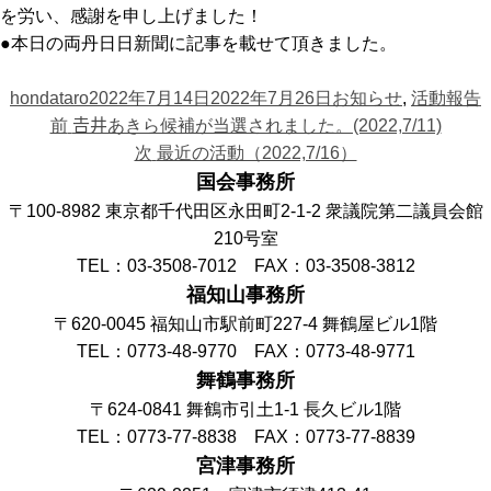
を労い、感謝を申し上げました！
●本日の両丹日日新聞に記事を載せて頂きました。
投
投
カ
hondataro
2022年7月14日
2022年7月26日
お知らせ
,
活動報告
投
稿
前
稿
テ
前
𠮷井あきら候補が当選されました。(2022,7/11)
稿
者
の
日:
次
ゴ
次
最近の活動（2022,7/16）
ナ
投
の
リ
国会事務所
ビ
稿:
投
ー
〒100-8982 東京都千代田区永田町2-1-2 衆議院第二議員会館
ゲ
稿:
210号室
ー
TEL：03-3508-7012 FAX：03-3508-3812
シ
福知山事務所
ョ
〒620-0045 福知山市駅前町227-4 舞鶴屋ビル1階
ン
TEL：0773-48-9770 FAX：0773-48-9771
舞鶴事務所
〒624-0841 舞鶴市引土1-1 長久ビル1階
TEL：0773-77-8838 FAX：0773-77-8839
宮津事務所