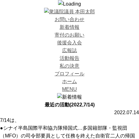
お問い合わせ
新着情報
寄付のお願い
後援会入会
広報誌
活動報告
私の決意
プロフィール
ホーム
MENU
最近の活動(2022,7/14)
2022.07.14
7/14は、
●シナイ半島国際平和協力隊帰国式…多国籍部隊・監視団
（MFO）の司令部要員として任務を終えた自衛官二人の帰国