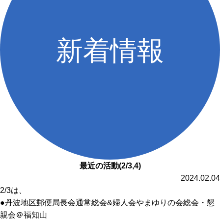
最近の活動(2/3,4)
2024.02.04
2/3は、
●丹波地区郵便局長会通常総会&婦人会やまゆりの会総会・懇
親会＠福知山