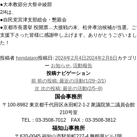
●大本教節分大祭＠綾部
2/4は、
●自民党宮津支部総会・懇親会
●京都市長選挙 投開票…大接戦の末、松井孝治候補が当選。ご
支援下さった皆様に感謝申し上げます。ありがとうございまし
た！
投稿者
hondataro
投稿日:
2024年2月4日
2024年2月6日
カテゴリ
ー
お知らせ
,
活動報告
投稿ナビゲーション
前
前の投稿:
最近の活動(1/29~2/1)
次
次の投稿:
最近の活動(2/5~8)
国会事務所
〒100-8982 東京都千代田区永田町2-1-2 衆議院第二議員会館
210号室
TEL：03-3508-7012 FAX：03-3508-3812
福知山事務所
〒620-0045 福知山市駅前町227-4 舞鶴屋ビル1階