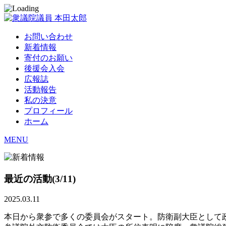
お問い合わせ
新着情報
寄付のお願い
後援会入会
広報誌
活動報告
私の決意
プロフィール
ホーム
MENU
最近の活動(3/11)
2025.03.11
本日から衆参で多くの委員会がスタート。防衛副大臣として