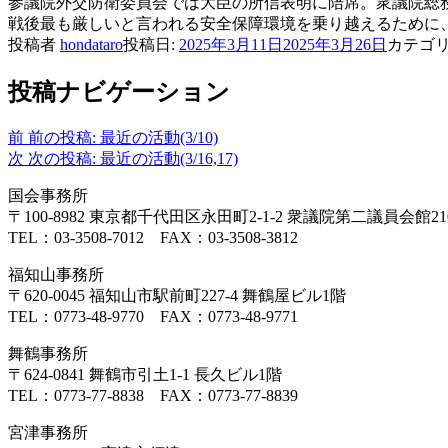
参議院外交防衛委員会では大臣の所信表明に陪席。衆議院総
戦後最も厳しいと言われる安全保障環境を乗り越えるために
投稿者
hondataro
投稿日:
2025年3月11日
2025年3月26日
カテゴ
投稿ナビゲーション
前
前の投稿:
最近の活動(3/10)
次
次の投稿:
最近の活動(3/16,17)
国会事務所
〒100-8982 東京都千代田区永田町2-1-2 衆議院第二議員会館2
TEL：03-3508-7012 FAX：03-3508-3812
福知山事務所
〒620-0045 福知山市駅前町227-4 舞鶴屋ビル1階
TEL：0773-48-9770 FAX：0773-48-9771
舞鶴事務所
〒624-0841 舞鶴市引土1-1 長久ビル1階
TEL：0773-77-8838 FAX：0773-77-8839
宮津事務所