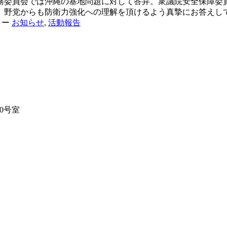
務委員会では沖縄の基地問題に対して答弁。衆議院安全保障委
、野党からも防衛力強化への理解を頂けるよう真摯にお答えし
リー
お知らせ
,
活動報告
10号室